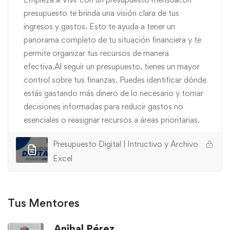
presupuesto te brinda una visión clara de tus
ingresos y gastos. Esto te ayuda a tener un
panorama completo de tu situación financiera y te
No esperes más para tomar el control de tus finanzas.
permite organizar tus recursos de manera
efectiva.Al seguir un presupuesto, tienes un mayor
control sobre tus finanzas. Puedes identificar dónde
Finanzas
,
Infografías
,
Personales
,
Presupuesto
estás gastando más dinero de lo necesario y tomar
decisiones informadas para reducir gastos no
esenciales o reasignar recursos a áreas prioritarias.
Presupuesto Digital | Intructivo y Archivo
Excel
Tus Mentores
Anibal Pérez