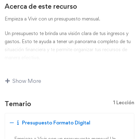
Acerca de este recurso
Empieza a Vivir con un presupuesto mensual.
Un presupuesto te brinda una visión clara de tus ingresos y
gastos. Esto te ayuda a tener un panorama completo de tu
situación financiera y te permite organizar tus recursos de
manera efectiva.
Al seguir un presupuesto, tienes un mayor control sobre tus
finanzas. Puedes identificar dónde estás gastando más
Show More
dinero de lo necesario y tomar decisiones informadas para
reducir gastos no esenciales o reasignar recursos a áreas
Temario
1 Lección
prioritarias.
La implementación en orden de este recurso ayudará a
Presupuesto Formato Digital
todos los miembros de la familia a estar en sintonía con los
objetivos financieros.
Empieza a Vivir con un presupuesto mensual.Un