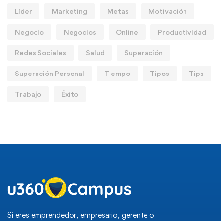
Líder
Marketing
Metas
Motivación
Negocio
Negocios
Online
Productividad
Redes Sociales
Salud
Superación
Superación Personal
Tiempo
Tipos
Tips
Trabajo
Éxito
Si eres emprendedor, empresario, gerente o