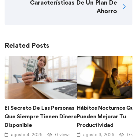
Características De Un Plan De
Ahorro
Related Posts
El Secreto De Las Personas
Hábitos Nocturnos Qu
Que Siempre Tienen Dinero
Pueden Mejorar Tu
Disponible
Productividad
agosto 4, 2026
0 views
agosto 3, 2026
0 vi