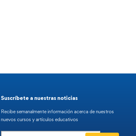
De Las Personas
Hábitos Nocturnos Que
e Tienen Dinero
Pueden Mejorar Tu
Productividad
2026
0 views
agosto 3, 2026
0 views
Suscríbete a nuestras noticias
Recibe semanalmente información acerca de nuestros
nuevos cursos y artículos educativos