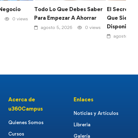
 Negocio
Todo Lo Que Debes Saber
El Secreto 
Para Empezar A Ahorrar
Que Siempr
0 views
Disponible
agosto 5, 2026
0 views
agosto 4, 
Acerca de
Enlaces
u360Campus
Noticias y Artículos
Quienes Somos
Libreria
Cursos
Galería