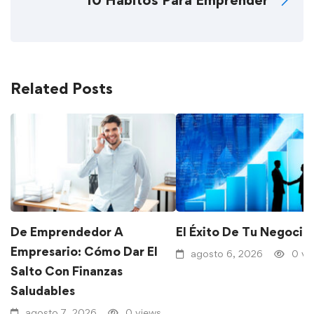
10 Hábitos Para Emprender
Related Posts
De Emprendedor A
El Éxito De Tu Negocio
Empresario: Cómo Dar El
agosto 6, 2026
0 vi
Salto Con Finanzas
Saludables
agosto 7, 2026
0 views