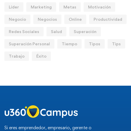
Líder
Marketing
Metas
Motivación
Negocio
Negocios
Online
Productividad
Redes Sociales
Salud
Superación
Superación Personal
Tiempo
Tipos
Tips
Trabajo
Éxito
Si eres emprendedor, empresario, gerente o