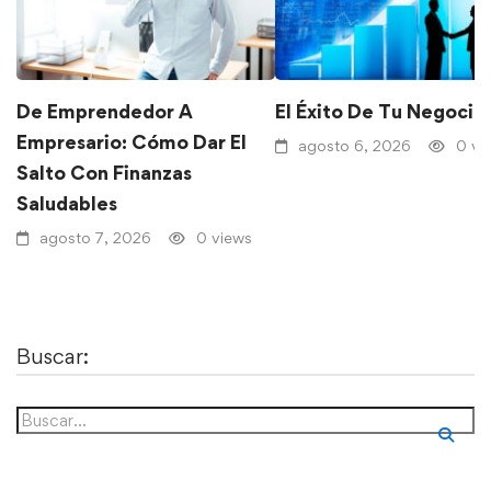
De Emprendedor A
El Éxito De Tu Negocio
Empresario: Cómo Dar El
agosto 6, 2026
0 vi
Salto Con Finanzas
Saludables
agosto 7, 2026
0 views
Buscar: