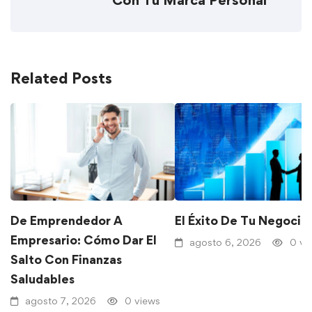
Con Tu Marca Personal
Related Posts
De Emprendedor A
El Éxito De Tu Negocio
Empresario: Cómo Dar El
agosto 6, 2026
0 vi
Salto Con Finanzas
Saludables
agosto 7, 2026
0 views