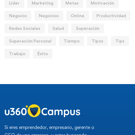
Líder
Marketing
Metas
Motivación
Negocio
Negocios
Online
Productividad
Redes Sociales
Salud
Superación
Superación Personal
Tiempo
Tipos
Tips
Trabajo
Éxito
Si eres emprendedor, empresario, gerente o