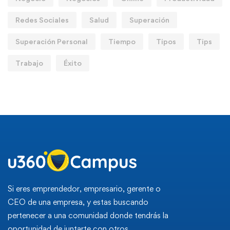
Redes Sociales
Salud
Superación
Superación Personal
Tiempo
Tipos
Tips
Trabajo
Éxito
Si eres emprendedor, empresario, gerente o
CEO de una empresa, y estas buscando
pertenecer a una comunidad donde tendrás la
oportunidad de juntarte con otros