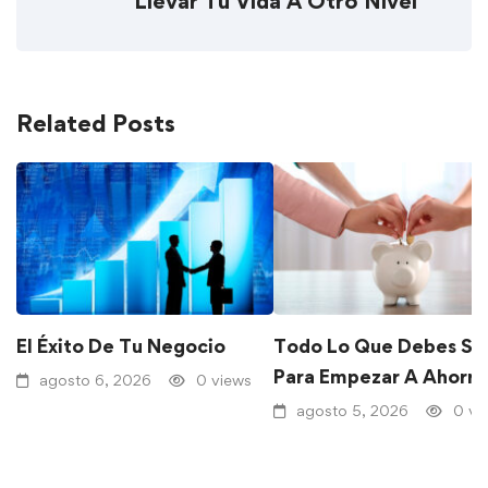
Llevar Tu Vida A Otro Nivel
Related Posts
El Éxito De Tu Negocio
Todo Lo Que Debes Sa
Para Empezar A Ahorra
agosto 6, 2026
0 views
agosto 5, 2026
0 vi