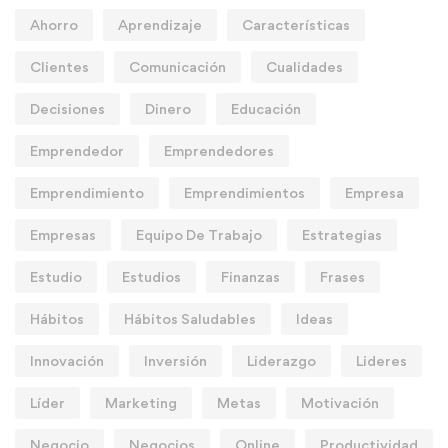
Ahorro
Aprendizaje
Características
Clientes
Comunicación
Cualidades
Decisiones
Dinero
Educación
Emprendedor
Emprendedores
Emprendimiento
Emprendimientos
Empresa
Empresas
Equipo De Trabajo
Estrategias
Estudio
Estudios
Finanzas
Frases
Hábitos
Hábitos Saludables
Ideas
Innovación
Inversión
Liderazgo
Lideres
Líder
Marketing
Metas
Motivación
Negocio
Negocios
Online
Productividad