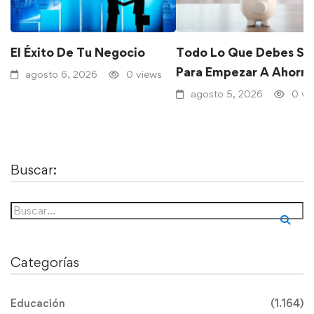
El Éxito De Tu Negocio
Todo Lo Que Debes Sa
Para Empezar A Ahorra
agosto 6, 2026
0 views
agosto 5, 2026
0 vi
Buscar:
Categorías
Educación
(1.164)