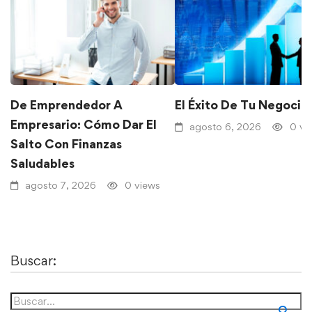
De Emprendedor A
El Éxito De Tu Negocio
Empresario: Cómo Dar El
agosto 6, 2026
0 vi
Salto Con Finanzas
Saludables
agosto 7, 2026
0 views
Buscar: