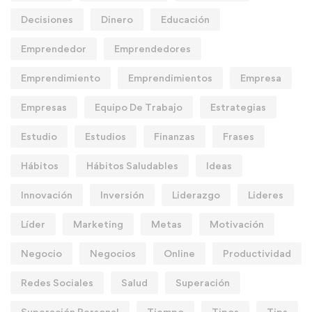
Decisiones
Dinero
Educación
Emprendedor
Emprendedores
Emprendimiento
Emprendimientos
Empresa
Empresas
Equipo De Trabajo
Estrategias
Estudio
Estudios
Finanzas
Frases
Hábitos
Hábitos Saludables
Ideas
Innovación
Inversión
Liderazgo
Lideres
Líder
Marketing
Metas
Motivación
Negocio
Negocios
Online
Productividad
Redes Sociales
Salud
Superación
Superación Personal
Tiempo
Tipos
Tips