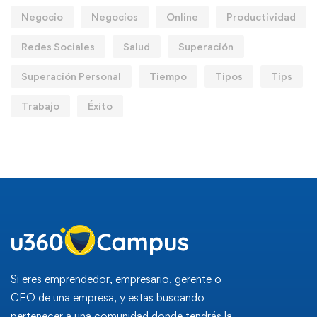
Negocio
Negocios
Online
Productividad
Redes Sociales
Salud
Superación
Superación Personal
Tiempo
Tipos
Tips
Trabajo
Éxito
Si eres emprendedor, empresario, gerente o
CEO de una empresa, y estas buscando
pertenecer a una comunidad donde tendrás la