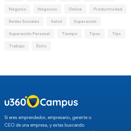
Negocio
Negocios
Online
Productividad
Redes Sociales
Salud
Superación
Superación Personal
Tiempo
Tipos
Tips
Trabajo
Éxito
Si eres emprendedor, empresario, gerente o
CEO de una empresa, y estas buscando